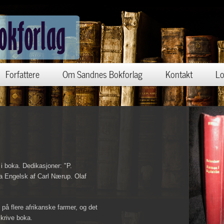
Forfattere
Om Sandnes Bokforlag
Kontakt
Lo
 i boka. Dedikasjoner: "P.
a Engelsk af Carl Nærup. Olaf
på flere afrikanske farmer, og det
skrive boka.