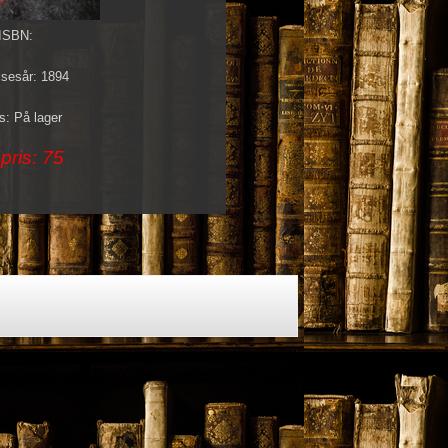
ISBN:
lsesår: 1894
s: På lager
pris: 75