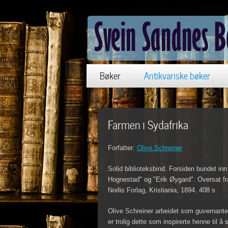
Bøker
Antikvariske bøker
Farmen i Sydafrika
Forfatter:
Olive Schreiner
Solid biblioteksbind. Forsiden bundet inn
Hognestad" og "Erik Øygard". Oversat fr
Norlis Forlag, Kristiania, 1894. 408 s.
Olive Schreiner arbeidet som guvernante 
er trolig dette som inspirerte henne til å 