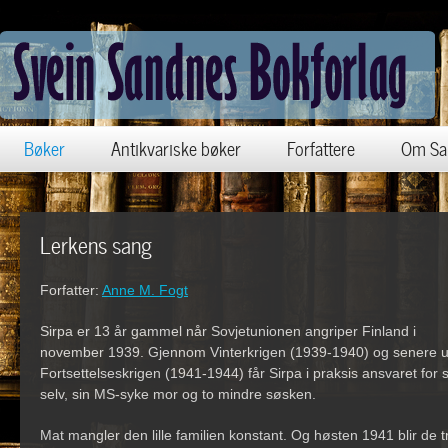
Bøker
Antikvariske bøker
Forfattere
Om Sa
Lerkens sang
Forfatter:
Anne M. Fogt
Sirpa er 13 år gammel når Sovjetunionen angriper Finland i
november 1939. Gjennom Vinterkrigen (1939-1940) og senere 
Fortsettelseskrigen (1941-1944) får Sirpa i praksis ansvaret for 
selv, sin MS-syke mor og to mindre søsken.
Mat mangler den lille familien konstant. Og høsten 1941 blir de t