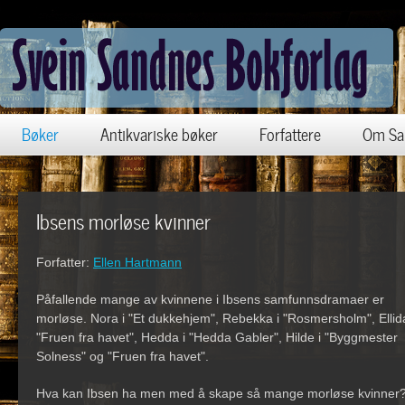
Bøker
Antikvariske bøker
Forfattere
Om Sa
Ibsens morløse kvinner
Forfatter:
Ellen Hartmann
Påfallende mange av kvinnene i Ibsens samfunnsdramaer er
morløse. Nora i "Et dukkehjem", Rebekka i "Rosmersholm", Ellida
"Fruen fra havet", Hedda i "Hedda Gabler", Hilde i "Byggmester
Solness" og "Fruen fra havet".
Hva kan Ibsen ha men med å skape så mange morløse kvinner