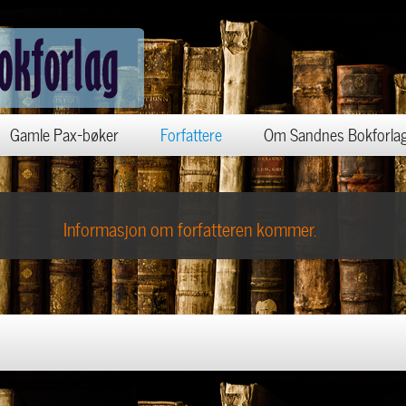
Gamle Pax-bøker
Forfattere
Om Sandnes Bokforla
Informasjon om forfatteren kommer.